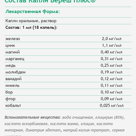
Лекарственная форма
:
Капли оральные, раствор
Состав: 1 мл (18 капель):
железо
2,0 мг/мл
цинк
1,1 мг/мл
магний
0,40 мг/мл
марганец
0,31 мг/мл
медь
0,25 мг/мл
молибден
0,19 мг/мл
ванадий
0,12 мг/мл
никель
0,11 мг/мл
бор
0,10 мг/мл
фтор
0,09 мг/мл
кобальт
0,025 мг/мл
Вспомогательные вещества
: вода очищенная, глицерин (85%),
кислота аскорбиновая, кислота
винна, глицин, кислота
янтарная, динатрия эдетат
,
натрий-калия тратрат, серная