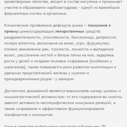
кроветворные свойства, входит в состав инсулина и принимает
участие в образовании карбоангидразы – одной из важнейших
ферментных систем в организме.
Клинические проявления дефицита цинка —
показания к
приему
цинкосодержащих
лекарственных
средств:
раздражительность, утомляемость, бессонница, депрессия,
потеря аппетита, высыпания на коже, угри, фурункулез,
плохое заживление ран, тусклость, ломкость и выпадение
волос, расслоение ногтей и белые пятна на них, задержка
роста у детей и позднее половое созревание (особенно у
мальчиков), также повышается риск развития импотенции и
аденомы предстательной железы у мужчин и
преждевременных родов – у женщин.
Достаточно доказанной является взаимосвязь между цинком и
иммунологической активностью: от его содержания во многом
зависит активность неспецифических иммунных реакций, а
также созревание и эффективное функционирование
лимфоцитов и моноцитов.
Цинк в качестве кофермента участвует в более чем 70