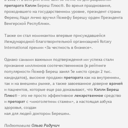
препарата Капли
Береш Плюс®. Во время празднования,
проходившего на государственном уровне, президент страны
Ференц Мадл лично вручил Йожефу Берешу орден Президента
Венгерской Республики.
Также он стал номинантом впервые присуждавшейся
Международной благотворительной организацией Rotary
International премии «За честность в бизнесе».
Однако самыми важными подтверждения ми успеха стали
признание миллионов соотечественников (в рейтинге
популярности Йожеф Береш занял 5е место среди 2 тыс.
кандидатов), высокие продажи
препарата
как на внутреннем,
так и на внешнем рынке, а также завоеванное доверие
врачей
и пациентов, которые еще раз доказывают, что
Капли Береш
Плюс
® – это не просто эффективное
лекарственное
средство
и
препарат
с «многолетним стажем», а настоящая азбука
здоровья, создан
ная для людей доктором Берешем.
Подготовила
Ольга Радучич