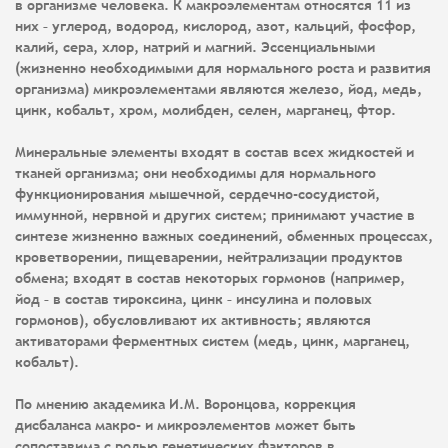
в организме человека. К макроэлементам относятся 11 из
них – углерод, водород, кислород, азот, кальций, фосфор,
калий, сера, хлор, натрий и магний. Эссенциальными
(жизненно необходимыми для нормального роста и развития
организма) микроэлементами являются железо, йод, медь,
цинк, кобальт, хром, молибден, селен, марганец, фтор.
Минеральные элементы входят в состав всех жидкостей и
тканей организма; они необходимы для нормального
функционирования мышечной, сердечно-сосудистой,
иммунной, нервной и других систем; принимают участие в
синтезе жизненно важных соединений, обменных процессах,
кроветворении, пищеварении, нейтрализации продуктов
обмена; входят в состав некоторых гормонов (например,
йод – в состав тироксина, цинк – инсулина и половых
гормонов), обусловливают их активность; являются
активаторами ферментных систем (медь, цинк, марганец,
кобальт).
По мнению академика И.М. Воронцова, коррекция
дисбаланса макро- и микроэлементов может быть
сопоставима с ролью генетических факторов в