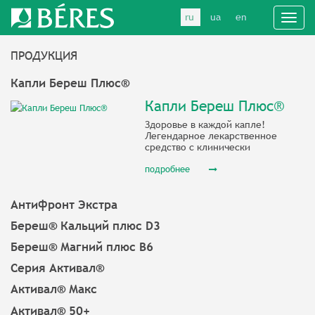
ru
ua
en
Toggl
navig
ПРОДУКЦИЯ
Капли Береш Плюс®
Капли Береш Плюс®
Здоровье в каждой капле!
Легендарное лекарственное
средство с клинически
доказанной эффективностью.
подробнее
Антифронт Экстра
Береш® Кальций плюс D3
Береш® Магний плюс В6
Серия Активал®
Активал® Макс
Активал® 50+