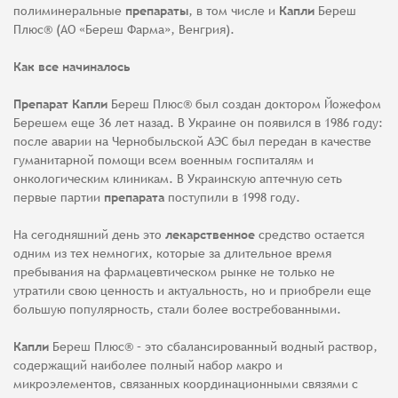
полиминеральные
препараты
, в том числе и
Капли
Береш
Плюс® (АО «Береш Фарма», Венгрия).
Как все начиналось
Препарат Капли
Береш Плюс® был создан доктором Йожефом
Берешем еще 36 лет назад. В Украине он появился в 1986 году:
после аварии на Чернобыльской АЭС был передан в качестве
гуманитарной помощи всем военным госпиталям и
онкологическим клиникам. В Украинскую аптечную сеть
первые партии
препарата
поступили в 1998 году.
На сегодняшний день это
лекарственное
средство остается
одним из тех немногих, которые за длительное время
пребывания на фармацевтическом рынке не только не
утратили свою ценность и актуальность, но и приобрели еще
большую популярность, стали более востребованными.
Капли
Береш Плюс® – это сбалансированный водный раствор,
содержащий наиболее полный набор макро и
микроэлементов, связанных координационными связями с