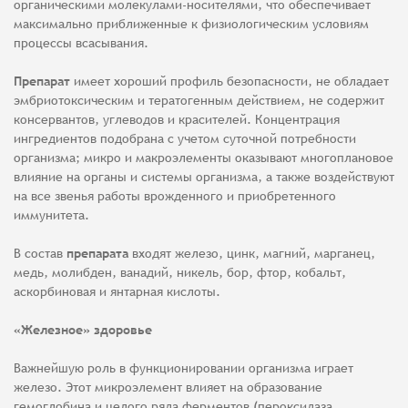
органическими молекулами-носителями, что обеспечивает
максимально приближенные к физиологическим условиям
процессы всасывания.
Препарат
имеет хороший профиль безопасности, не обладает
эмбриотоксическим и тератогенным действием, не содержит
консервантов, углеводов и красителей. Концентрация
ингредиентов подобрана с учетом суточной потребности
организма; микро и макроэлементы оказывают многоплановое
влияние на органы и системы организма, а также воздействуют
на все звенья работы врожденного и приобретенного
иммунитета.
В состав
препарата
входят железо, цинк, магний, марганец,
медь, молибден, ванадий, никель, бор, фтор, кобальт,
аскорбиновая и янтарная кислоты.
«Железное» здоровье
Важнейшую роль в функционировании организма играет
железо. Этот микроэлемент влияет на образование
гемоглобина и целого ряда ферментов (пероксидаза,