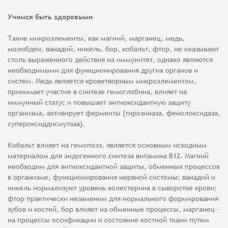
Учимся быть здоровыми
Такие микроэлементы, как магний, марганец, медь,
молибден, ванадий, никель, бор, кобальт, фтор, не оказывают
столь выраженного действия на иммунитет, однако являются
необходимыми для функционирования других органов и
систем. Медь является кроветворным микроэлементом,
принимает участие в синтезе гемоглобина, влияет на
иммунный статус и повышает антиоксидантную защиту
организма, активирует ферменты (тирозиназа, фенолоксидаза,
супероксиддисмутаза).
Кобальт влияет на гемопоэз, является основным исходным
материалом для эндогенного синтеза витамина В12. Магний
необходим для антиоксидантной защиты, обменных процессов
в организме, функционирования нервной системы; ванадий и
никель нормализуют уровень холестерина в сыворотке крови;
фтор практически незаменим для нормального формирования
зубов и костей, бор влияет на обменные процессы, марганец –
на процессы оссификации и состояние костной ткани путем