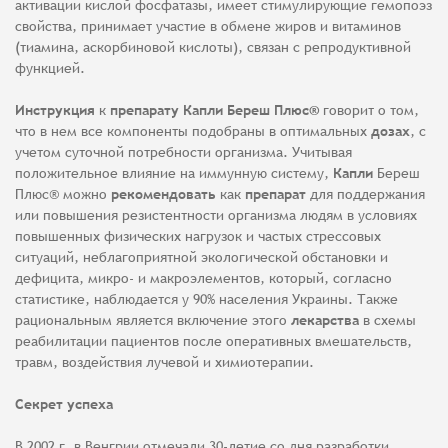
активации кислой фосфатазы, имеет стимулирующие гемопоэз
свойства, принимает участие в обмене жиров и витаминов
(тиамина, аскорбиновой кислоты), связан с репродуктивной
функцией.
Инструкция
к
препарату Капли Береш Плюс®
говорит о том,
что в нем все компоненты подобраны в оптимальных
дозах
, с
учетом суточной потребности организма. Учитывая
положительное влияние на иммунную систему,
Капли
Береш
Плюс® можно
рекомендовать
как
препарат
для поддержания
или повышения резистентности организма людям в условиях
повышенных физических нагрузок и частых стрессовых
ситуаций, неблагоприятной экологической обстановки и
дефицита, микро- и макроэлементов, который, согласно
статистике, наблюдается у 90% населения Украины. Также
рациональным является включение этого
лекарства
в схемы
реабилитации пациентов после оперативных вмешательств,
травм, воздействия лучевой и химиотерапии.
Секрет успеха
В 2002 г. в Венгрии отмечали 30-летие со дня разработки